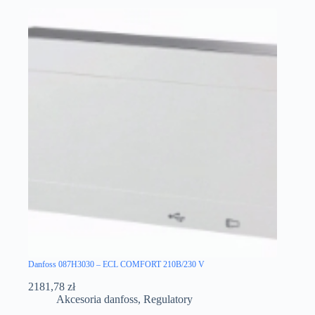
Danfoss 087H3030 – ECL COMFORT 210B/230 V
2181,78
zł
Akcesoria danfoss
,
Regulatory