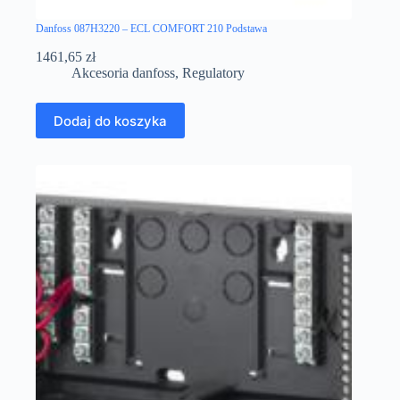
Danfoss 087H3220 – ECL COMFORT 210 Podstawa
1461,65
zł
Akcesoria danfoss
,
Regulatory
Dodaj do koszyka