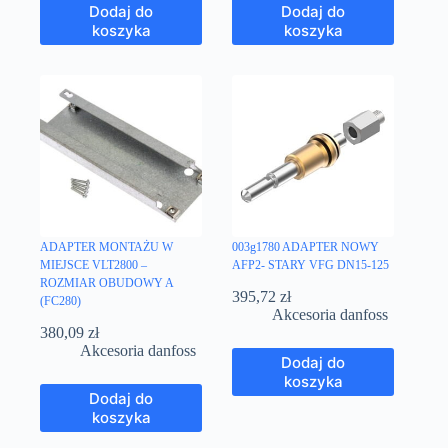
Dodaj do
Dodaj do
koszyka
koszyka
ADAPTER MONTAŻU W
003g1780 ADAPTER NOWY
MIEJSCE VLT2800 –
AFP2- STARY VFG DN15-125
ROZMIAR OBUDOWY A
395,72
zł
(FC280)
Akcesoria danfoss
380,09
zł
Akcesoria danfoss
Dodaj do
koszyka
Dodaj do
koszyka