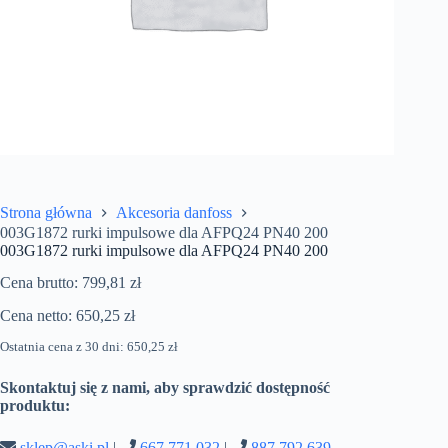
Strona główna
Akcesoria danfoss
003G1872 rurki impulsowe dla AFPQ24 PN40 200
003G1872 rurki impulsowe dla AFPQ24 PN40 200
Cena brutto:
799,81
zł
Cena netto:
650,25
zł
Ostatnia cena z 30 dni:
650,25
zł
Skontaktuj się z nami, aby sprawdzić dostępność
produktu:
sklep@aski.pl
|
667 771 032
|
887 792 639