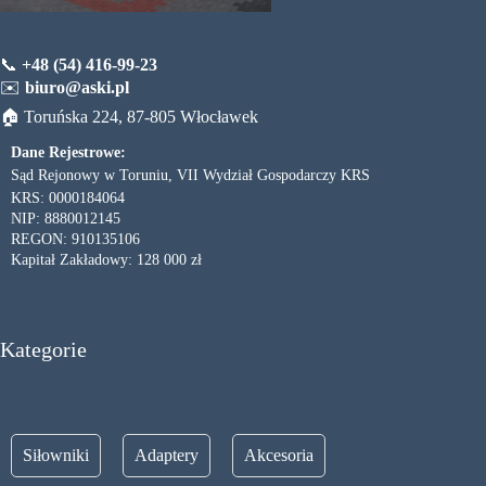
📞
+48 (54) 416-99-23
✉️
biuro@aski.pl
🏠 Toruńska 224, 87-805 Włocławek
Dane Rejestrowe:
Sąd Rejonowy w Toruniu, VII Wydział Gospodarczy KRS
KRS: 0000184064
NIP: 8880012145
REGON: 910135106
Kapitał Zakładowy: 128 000 zł
Kategorie
Siłowniki
Adaptery
Akcesoria