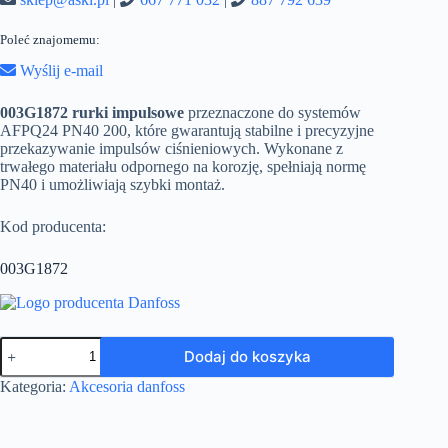
Poleć znajomemu:
Wyślij e-mail
003G1872 rurki impulsowe
przeznaczone do systemów
AFPQ24 PN40 200, które gwarantują stabilne i precyzyjne
przekazywanie impulsów ciśnieniowych. Wykonane z
trwałego materiału odpornego na korozję, spełniają normę
PN40 i umożliwiają szybki montaż.
Kod producenta:
003G1872
ilość
Dodaj do koszyka
003G1872
rurki
Kategoria:
Akcesoria danfoss
impulsowe
dla
AFPQ24
PN40