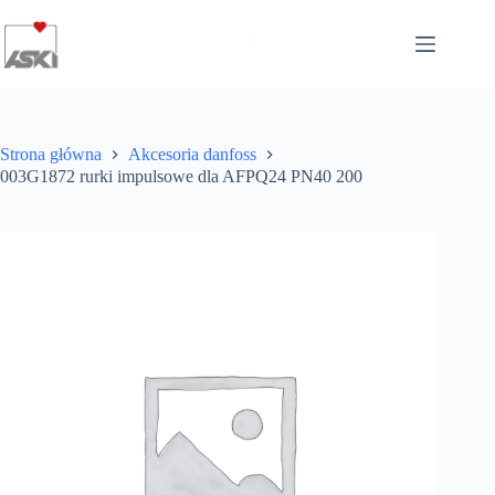
Przejdź
do
treści
Strona główna
Akcesoria danfoss
003G1872 rurki impulsowe dla AFPQ24 PN40 200