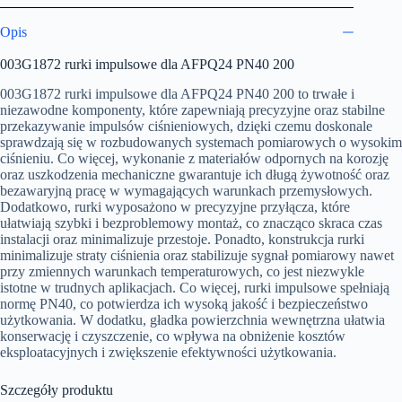
200
Opis
003G1872 rurki impulsowe dla AFPQ24 PN40 200
003G1872 rurki impulsowe dla AFPQ24 PN40 200 to trwałe i
niezawodne komponenty, które zapewniają precyzyjne oraz stabilne
przekazywanie impulsów ciśnieniowych, dzięki czemu doskonale
sprawdzają się w rozbudowanych systemach pomiarowych o wysokim
ciśnieniu. Co więcej, wykonanie z materiałów odpornych na korozję
oraz uszkodzenia mechaniczne gwarantuje ich długą żywotność oraz
bezawaryjną pracę w wymagających warunkach przemysłowych.
Dodatkowo, rurki wyposażono w precyzyjne przyłącza, które
ułatwiają szybki i bezproblemowy montaż, co znacząco skraca czas
instalacji oraz minimalizuje przestoje. Ponadto, konstrukcja rurki
minimalizuje straty ciśnienia oraz stabilizuje sygnał pomiarowy nawet
przy zmiennych warunkach temperaturowych, co jest niezwykle
istotne w trudnych aplikacjach. Co więcej, rurki impulsowe spełniają
normę PN40, co potwierdza ich wysoką jakość i bezpieczeństwo
użytkowania. W dodatku, gładka powierzchnia wewnętrzna ułatwia
konserwację i czyszczenie, co wpływa na obniżenie kosztów
eksploatacyjnych i zwiększenie efektywności użytkowania.
Szczegóły produktu