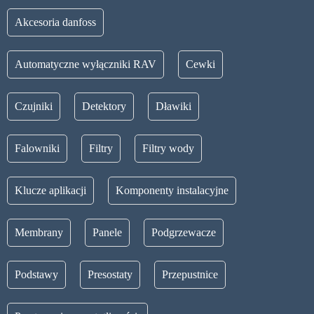
Akcesoria danfoss
Automatyczne wyłączniki RAV
Cewki
Czujniki
Detektory
Dławiki
Falowniki
Filtry
Filtry wody
Klucze aplikacji
Komponenty instalacyjne
Membrany
Panele
Podgrzewacze
Podstawy
Presostaty
Przepustnice