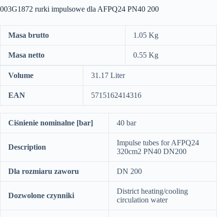
003G1872 rurki impulsowe dla AFPQ24 PN40 200
Masa brutto
1.05 Kg
Masa netto
0.55 Kg
Volume
31.17 Liter
EAN
5715162414316
Ciśnienie nominalne [bar]
40 bar
Impulse tubes for AFPQ24
Description
320cm2 PN40 DN200
Dla rozmiaru zaworu
DN 200
District heating/cooling
Dozwolone czynniki
circulation water