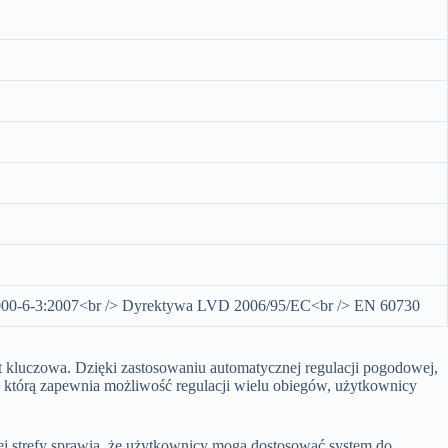
000-6-3:2007<br /> Dyrektywa LVD 2006/95/EC<br /> EN 60730
t kluczowa. Dzięki zastosowaniu automatycznej regulacji pogodowej,
, którą zapewnia możliwość regulacji wielu obiegów, użytkownicy
 strefy sprawia, że użytkownicy mogą dostosować system do