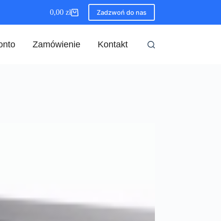
0,00
zł
Zadzwoń do nas
Koszyk
onto
Zamówienie
Kontakt