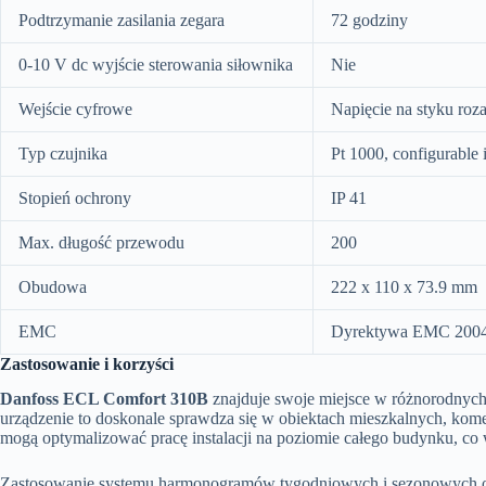
Podtrzymanie zasilania zegara
72 godziny
0-10 V dc wyjście sterowania siłownika
Nie
Wejście cyfrowe
Napięcie na styku ro
Typ czujnika
Pt 1000, configurable 
Stopień ochrony
IP 41
Max. długość przewodu
200
Obudowa
222 x 110 x 73.9 mm
EMC
Dyrektywa EMC 2004/
Zastosowanie i korzyści
Danfoss ECL Comfort 310B
znajduje swoje miejsce w różnorodnych 
urządzenie to doskonale sprawdza się w obiektach mieszkalnych, kome
mogą optymalizować pracę instalacji na poziomie całego budynku, co 
Zastosowanie systemu harmonogramów tygodniowych i sezonowych ora