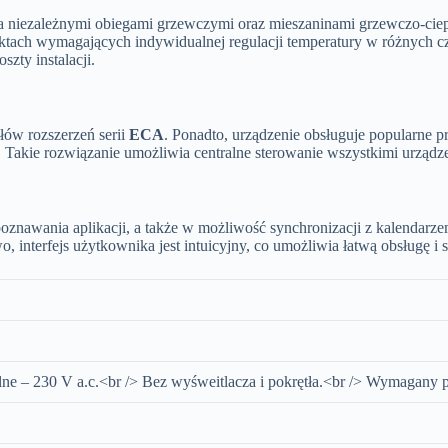
a niezależnymi obiegami grzewczymi oraz mieszaninami grzewczo-ciep
ektach wymagających indywidualnej regulacji temperatury w różnych c
zty instalacji.
łów rozszerzeń serii
ECA
. Ponadto, urządzenie obsługuje popularne p
Takie rozwiązanie umożliwia centralne sterowanie wszystkimi urządze
znawania aplikacji, a także w możliwość synchronizacji z kalendarz
nterfejs użytkownika jest intuicyjny, co umożliwia łatwą obsługę i s
ne – 230 V a.c.<br /> Bez wyśweitlacza i pokrętła.<br /> Wymagany p