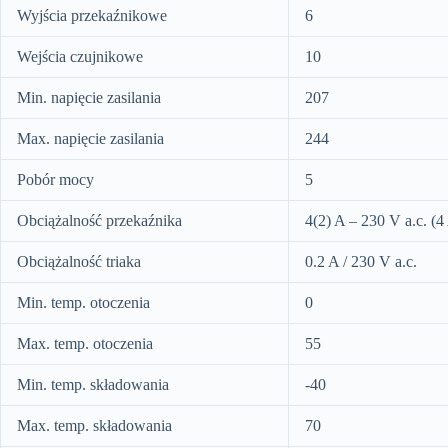
Wyjścia przekaźnikowe
6
Wejścia czujnikowe
10
Min. napięcie zasilania
207
Max. napięcie zasilania
244
Pobór mocy
5
Obciążalność przekaźnika
4(2) A – 230 V a.c. (4
Obciążalność triaka
0.2 A / 230 V a.c.
Min. temp. otoczenia
0
Max. temp. otoczenia
55
Min. temp. składowania
-40
Max. temp. składowania
70