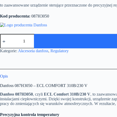
to zaawansowane urządzenie sterujące przeznaczone do precyzyjnej 
Kod producenta:
087H3050
ilość
Danfoss
087H3050
-
Kategorie:
Akcesoria danfoss
,
Regulatory
ECL
COMFORT
310B/230
V
Opis
Danfoss 087H3050 – ECL COMFORT 310B/230 V
Danfoss 087H3050
, czyli
ECL Comfort 310B/230 V
, to zaawansow
instalacjami ciepłowniczymi. Dzięki swojej konstrukcji, urządzenie za
pracy do zmieniających się warunków atmosferycznych. W rezultacie, ni
Precyzyjna kontrola temperatury