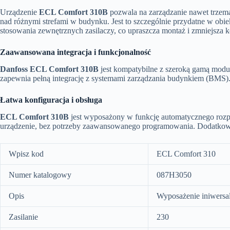
Urządzenie
ECL Comfort 310B
pozwala na zarządzanie nawet trzem
nad różnymi strefami w budynku. Jest to szczególnie przydatne w obi
stosowania zewnętrznych zasilaczy, co upraszcza montaż i zmniejsza kos
Zaawansowana integracja i funkcjonalność
Danfoss ECL Comfort 310B
jest kompatybilne z szeroką gamą modu
zapewnia pełną integrację z systemami zarządzania budynkiem (BMS). 
Łatwa konfiguracja i obsługa
ECL Comfort 310B
jest wyposażony w funkcję automatycznego rozpo
urządzenie, bez potrzeby zaawansowanego programowania. Dodatkowo, i
Wpisz kod
ECL Comfort 310
Numer katalogowy
087H3050
Opis
Wyposażenie iniwersal
Zasilanie
230