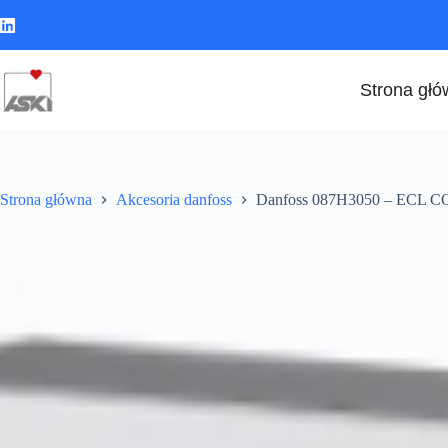
Przejdź
do
treści
Strona gł
Strona główna
Akcesoria danfoss
Danfoss 087H3050 – ECL 