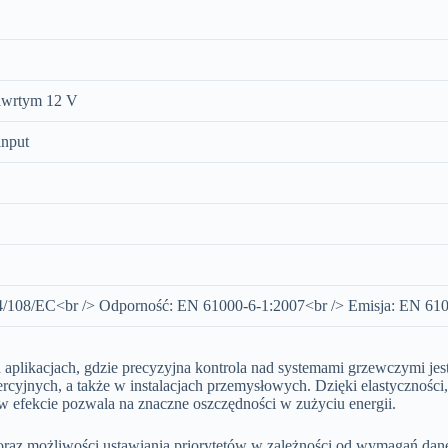
zawrtym 12 V
input
108/EC<br /> Odporność: EN 61000-6-1:2007<br /> Emisja: EN 61
aplikacjach, gdzie precyzyjna kontrola nad systemami grzewczymi jes
rcyjnych, a także w instalacjach przemysłowych. Dzięki elastyczności
w efekcie pozwala na znaczne oszczędności w zużyciu energii.
z możliwości ustawiania priorytetów w zależności od wymagań danej