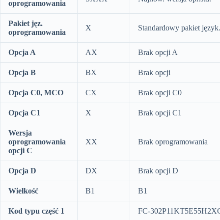
oprogramowania
Pakiet jęz.
X
Standardowy pakiet język
oprogramowania
Opcja A
AX
Brak opcji A
Opcja B
BX
Brak opcji
Opcja C0, MCO
CX
Brak opcji C0
Opcja C1
X
Brak opcji C1
Wersja
oprogramowania
XX
Brak oprogramowania
opcji C
Opcja D
DX
Brak opcji D
Wielkość
B1
B1
Kod typu część 1
FC-302P11KT5E55H2X