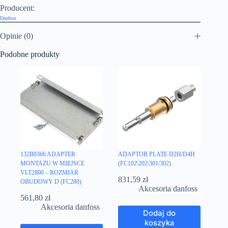
Producent:
Danfoss
Opinie (0)
Podobne produkty
132B0366 ADAPTER
ADAPTOR PLATE D2H/D4H
MONTAŻU W MIEJSCE
(FC102\202\301/302)
VLT2800 – ROZMIAR
831,59
zł
OBUDOWY D (FC280)
Akcesoria danfoss
561,80
zł
Akcesoria danfoss
Dodaj do
koszyka