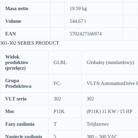
Masa netto
19.59 kg
Volume
144.67 l
EAN
5702427166974
301-302 SERIES PRODUCT
Widok
produktów
GLBL
Globalny (standardowy)
(przełącz)
Grupa
FC-
VLT® AutomationDrive 
Produktowa
VLT seria
302
302
Moc
P11K
(P11K) 11 KW / 15 HP
Fazy zasilania
T
Trójfazowe
Napięcie zasilania
5
380 – 500 VAC