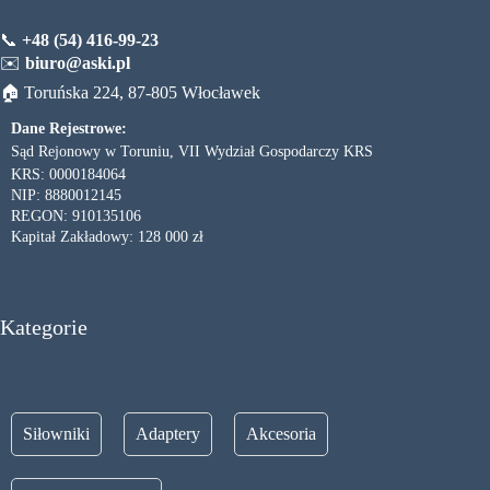
📞
+48 (54) 416-99-23
✉️
biuro@aski.pl
🏠 Toruńska 224, 87-805 Włocławek
Dane Rejestrowe:
Sąd Rejonowy w Toruniu, VII Wydział Gospodarczy KRS
KRS: 0000184064
NIP: 8880012145
REGON: 910135106
Kapitał Zakładowy: 128 000 zł
Kategorie
Siłowniki
Adaptery
Akcesoria