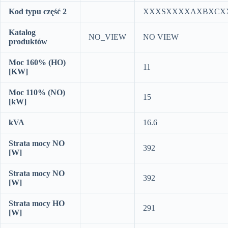
Kod typu część 2
XXXSXXXXAXBXCX
Katalog
NO_VIEW
NO VIEW
produktów
Moc 160% (HO)
11
[KW]
Moc 110% (NO)
15
[kW]
kVA
16.6
Strata mocy NO
392
[W]
Strata mocy NO
392
[W]
Strata mocy HO
291
[W]