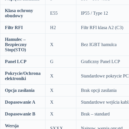
Klasa ochrony
E55
IP55 / Type 12
obudowy
Filtr RFI
H2
Filtr RFI klasa A2 (C3)
Hamulec –
Bezpieczny
X
Bez IGBT hamulca
Stop(STO)
Panel LCP
G
Graficzny Panel LCP
Pokrycie/Ochrona
X
Standardowe pokrycie P
elektroniki
Opcja zasilania
X
Brak opcji zasilania
Dopasowanie A
X
Standardowe wejścia kabl
Dopasowanie B
X
Brak – standard
Wersja
SXXX
Najnow. wersja opr.std.