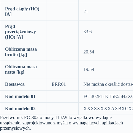
Prąd ciągły (HO)
21
[A]
Prąd
przeciążeniowy
33.6
(HO) [A]
Obliczona masa
20.54
brutto [kg]
Obliczona masa
19.59
netto [kg]
Dostawca
ERR01
Nie można określić dosta
Kod modelu 01
FC-302P11KT5E55H2X
Kod modelu 02
XXXSXXXXAXBXCX
Przetwornik FC-302 o mocy 11 kW to wyjątkowo wydajne
urządzenie, zaprojektowane z myślą o wymagających aplikacjach
przemysłowych.