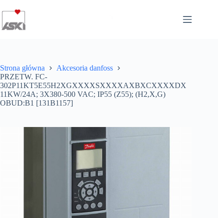
Przejdź
do
treści
Strona główna
Akcesoria danfoss
PRZETW. FC-
302P11KT5E55H2XGXXXXSXXXXAXBXCXXXXDX
11KW/24A; 3X380-500 VAC; IP55 (Z55); (H2,X,G)
OBUD:B1 [131B1157]