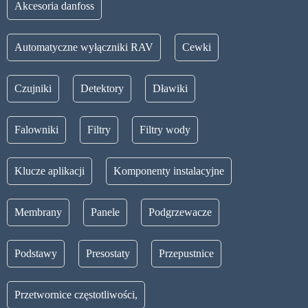
Akcesoria danfoss
Automatyczne wyłączniki RAV
Cewki
Czujniki
Detektory
Dławiki
Falowniki
Filtry
Filtry wody
Klucze aplikacji
Komponenty instalacyjne
Membrany
Panele
Podgrzewacze
Podstawy
Presostaty
Przepustnice
Przetwornice częstotliwości,