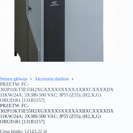
Strona główna
Akcesoria danfoss
PRZETW. FC-
302P11KT5E55H2XGXXXXSXXXXAXBXCXXXXDX
11KW/24A; 3X380-500 VAC; IP55 (Z55); (H2,X,G)
OBUD:B1 [131B1157]
PRZETW. FC-
302P11KT5E55H2XGXXXXSXXXXAXBXCXXXXDX
11KW/24A; 3X380-500 VAC; IP55 (Z55); (H2,X,G)
OBUD:B1 [131B1157]
Cena brutto:
12143,22
zł