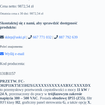
Cena netto:
9872,54
zł
Ostatnia cena z 30 dni:
9872,54
zł
Skontaktuj się z nami, aby sprawdzić dostępność
produktu:
sklep@aski.pl
|
667 771 032
|
887 792 639
Poleć znajomemu:
Wyślij e-mail
Kod producenta:
131B1157
PRZETW. FC-
302P11KT5E55H2XGXXXXSXXXXAXBXCXXXXDX
to przemysłowy przetwornik częstotliwości o mocy
11 kW /
24 A
, przeznaczony do pracy w
trójfazowym zakresie
napięcia 380 – 500 VAC
. Posiada
obudowę IP55 (Z55)
, filtr
RFI klasy
H2
, graficzny panel sterowania
G
, a także opcję
X
,