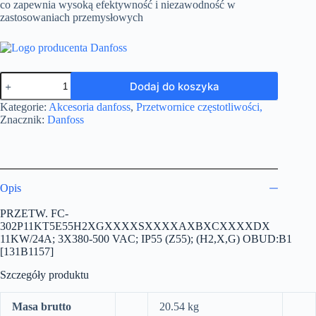
co zapewnia wysoką efektywność i niezawodność w
zastosowaniach przemysłowych
ilość
Dodaj do koszyka
PRZETW.
FC-
Kategorie:
Akcesoria danfoss
,
Przetwornice częstotliwości,
302P11KT5E55H2XGXXXXSXXXXAXBXCXXXXDX
Znacznik:
Danfoss
11KW/24A;
3X380-
500
VAC;
IP55
(Z55);
Opis
(H2,X,G)
OBUD:B1
PRZETW. FC-
[131B1157]
302P11KT5E55H2XGXXXXSXXXXAXBXCXXXXDX
11KW/24A; 3X380-500 VAC; IP55 (Z55); (H2,X,G) OBUD:B1
[131B1157]
Szczegóły produktu
Masa brutto
20.54 kg