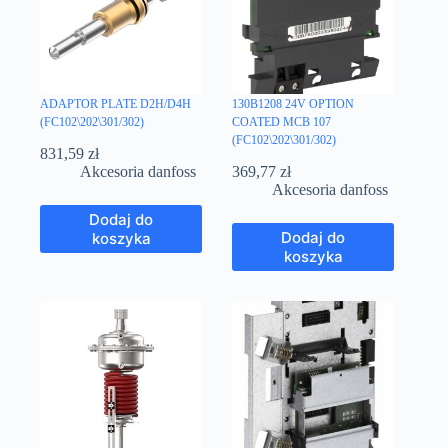
ADAPTOR PLATE D2H/D4H
130B1208 24V OPTION
(FC102\202\301/302)
COATED MCB 107
(FC102\202\301/302)
831,59
zł
Akcesoria danfoss
369,77
zł
Akcesoria danfoss
Dodaj do
Dodaj do
koszyka
koszyka