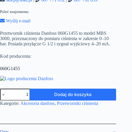
Poleć znajomemu:
Wyślij e-mail
Przetwornik ciśnienia Danfoss 060G1455 to model MBS
3000, przeznaczony do pomiaru ciśnienia w zakresie 0–10
bar. Posiada przyłącze G 1/2 i sygnał wyjściowy 4–20 mA.
Kod producenta:
060G1455
ilość
Dodaj do koszyka
Danfoss
Przetwornik
Kategorie:
Akcesoria danfoss
,
Przetworniki ciśnienia
ciśnienia
060G1455
Opis