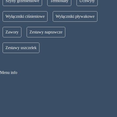
Szyny grzebieniowe
Termostaty
Uchwyty
Wyłączniki ciśnieniowe
Wyłączniki pływakowe
Zawory
Zestawy naprawcze
Zestawy uszczelek
Menu info
Regulamin
Polityka prywatności
Czas realizacji zamówienia
Formy płatności
Koszt dostawy
Reklamacje i zwroty