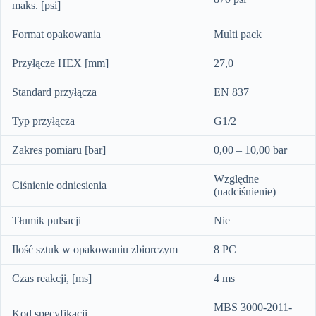
maks. [psi]
Format opakowania
Multi pack
Przyłącze HEX [mm]
27,0
Standard przyłącza
EN 837
Typ przyłącza
G1/2
Zakres pomiaru [bar]
0,00 – 10,00 bar
Względne
Ciśnienie odniesienia
(nadciśnienie)
Tłumik pulsacji
Nie
Ilość sztuk w opakowaniu zbiorczym
8 PC
Czas reakcji, [ms]
4 ms
MBS 3000-2011-
Kod specyfikacji