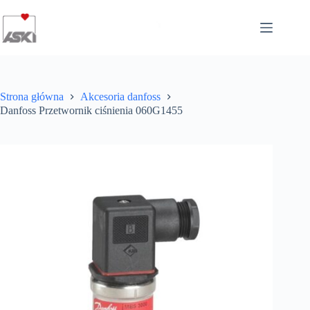
Przejdź
do
treści
Strona główna
Akcesoria danfoss
Danfoss Przetwornik ciśnienia 060G1455