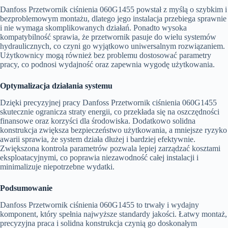
Danfoss Przetwornik ciśnienia 060G1455 powstał z myślą o szybkim i
bezproblemowym montażu, dlatego jego instalacja przebiega sprawnie
i nie wymaga skomplikowanych działań. Ponadto wysoka
kompatybilność sprawia, że przetwornik pasuje do wielu systemów
hydraulicznych, co czyni go wyjątkowo uniwersalnym rozwiązaniem.
Użytkownicy mogą również bez problemu dostosować parametry
pracy, co podnosi wydajność oraz zapewnia wygodę użytkowania.
Optymalizacja działania systemu
Dzięki precyzyjnej pracy Danfoss Przetwornik ciśnienia 060G1455
skutecznie ogranicza straty energii, co przekłada się na oszczędności
finansowe oraz korzyści dla środowiska. Dodatkowo solidna
konstrukcja zwiększa bezpieczeństwo użytkowania, a mniejsze ryzyko
awarii sprawia, że system działa dłużej i bardziej efektywnie.
Zwiększona kontrola parametrów pozwala lepiej zarządzać kosztami
eksploatacyjnymi, co poprawia niezawodność całej instalacji i
minimalizuje niepotrzebne wydatki.
Podsumowanie
Danfoss Przetwornik ciśnienia 060G1455 to trwały i wydajny
komponent, który spełnia najwyższe standardy jakości. Łatwy montaż,
precyzyjna praca i solidna konstrukcja czynią go doskonałym