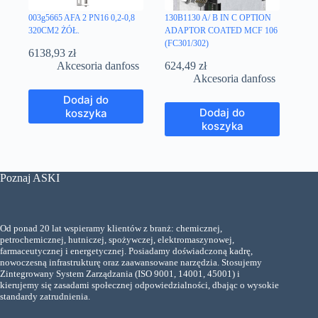
003g5665 AFA 2 PN16 0,2-0,8
130B1130 A/ B IN C OPTION
320CM2 ŻÓŁ.
ADAPTOR COATED MCF 106
(FC301/302)
6138,93
zł
Akcesoria danfoss
624,49
zł
Akcesoria danfoss
Dodaj do
Dodaj do
koszyka
koszyka
Poznaj ASKI
Od ponad 20 lat wspieramy klientów z branż: chemicznej,
petrochemicznej, hutniczej, spożywczej, elektromaszynowej,
farmaceutycznej i energetycznej. Posiadamy doświadczoną kadrę,
nowoczesną infrastrukturę oraz zaawansowane narzędzia. Stosujemy
Zintegrowany System Zarządzania (ISO 9001, 14001, 45001) i
kierujemy się zasadami społecznej odpowiedzialności, dbając o wysokie
standardy zatrudnienia.