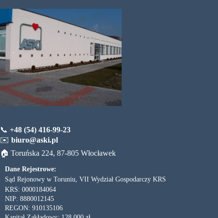
📞
+48 (54) 416-99-23
✉️
biuro@aski.pl
🏠 Toruńska 224, 87-805 Włocławek
Dane Rejestrowe:
Sąd Rejonowy w Toruniu, VII Wydział Gospodarczy KRS
KRS: 0000184064
NIP: 8880012145
REGON: 910135106
Kapitał Zakładowy: 128 000 zł