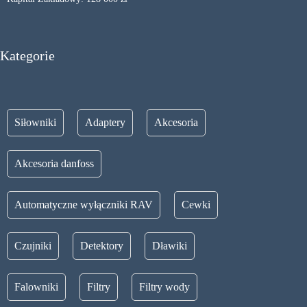
Kategorie
Siłowniki
Adaptery
Akcesoria
Akcesoria danfoss
Automatyczne wyłączniki RAV
Cewki
Czujniki
Detektory
Dławiki
Falowniki
Filtry
Filtry wody