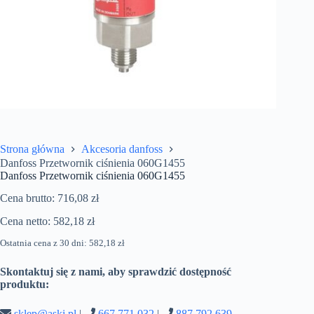
Strona główna
Akcesoria danfoss
Danfoss Przetwornik ciśnienia 060G1455
Danfoss Przetwornik ciśnienia 060G1455
Cena brutto:
716,08
zł
Cena netto:
582,18
zł
Ostatnia cena z 30 dni:
582,18
zł
Skontaktuj się z nami, aby sprawdzić dostępność
produktu:
sklep@aski.pl
|
667 771 032
|
887 792 639